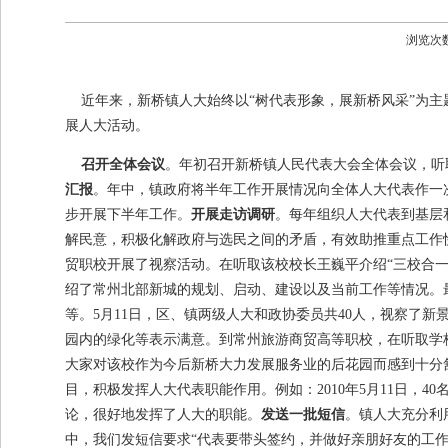
浏览次
近年来，新桥镇人大始终以“树代表形象，展新桥风采”为主
展人大活动。
召开全体会议
。年初召开新桥镇人民代表大会全体会议，听
汇报
。年中，镇政府将半年工作开展情况向全体人大代表作一
步开展下半年工作。
开展走访调研
。每年组织人大代表到基层
解民意，积极化解政府与选民之间的矛盾，有效助推重点工作快速
贸职校开展了视察活动。在听取该校校长王巍平介绍“三校合
绍了常州北部新城的规划、启动、建设以及当前工作等情况。
等。5月11日，区、镇两级人大和政协委员共40人，视察了
园内的绿化等表示满意。到常州旅游商贸高等职校，在听取学
大家对该校作为今后新桥大力发展服务业的后花园而感到十分
目，积极发挥人大代表职能作用。例如：2010年5月11日，4
论，很好地发挥了人大的职能。
发送一批短信
。镇人大充分利
中，我们发短信要求“代表要带头签约，并做好亲朋好友的工作