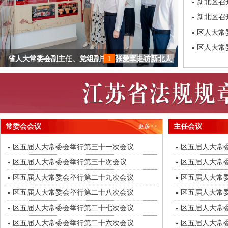
新北区召
新北区召
区人大常
区人大常
区人大常委会专题调研全区城乡环境大整治工作
1
2
3
4
5
6
省人大常委会副主任、党组副书记张爱军走访新北人
区人大常委会专题调研长江大保护工作
区人大常委会专题调研检察院涉法涉诉矛盾纠纷化解
区人大工作研究会召开第五届理事会第三次会议
以“视”促实，以“察”促效｜新北区开展2025年人大
null
大
工
null
null
null
null
null
常委会会议
更多>>
主任会议
区五届人大常委会举行第三十一次会议
区五届人大常
区五届人大常委会举行第三十次会议
区五届人大常
区五届人大常委会举行第二十九次会议
区五届人大常
区五届人大常委会举行第二十八次会议
区五届人大常
区五届人大常委会举行第二十七次会议
区五届人大常
区五届人大常委会举行第二十六次会议
区五届人大常