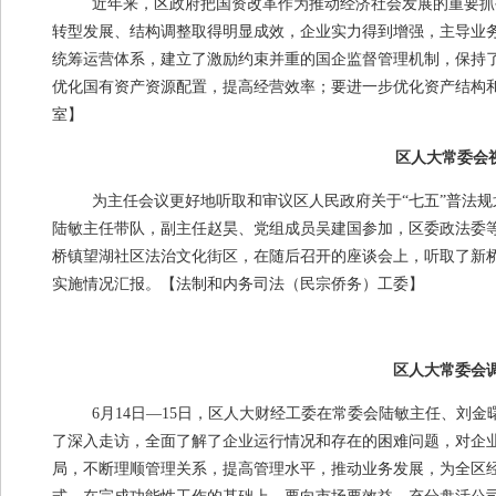
近年来，区政府把国资改革作为推动经济社会发展的重要抓
转型发展、结构调整取得明显成效，企业实力得到增强，主导业
统筹运营体系，建立了激励约束并重的国企监督管理机制，保持
优化国有资产资源配置，提高经营效率；要进一步优化资产结构
室】
区人大常委会
为主任会议更好地听取和审议区人民政府关于“七五”普法
陆敏主任带队，副主任赵昊、党组成员吴建国参加，区委政法委
桥镇望湖社区法治文化街区，在随后召开的座谈会上，听取了新桥
实施情况汇报。
【法制和内务司法（民宗侨务）工委】
区人大常委会
6月
14
日
—
15日，区人大财经工委在常委会陆敏主任、刘
了深入走访，全面了解了企业运行情况和存在的困难问题，对企
局，不断理顺管理关系，提高管理水平，推动业务发展，为全区