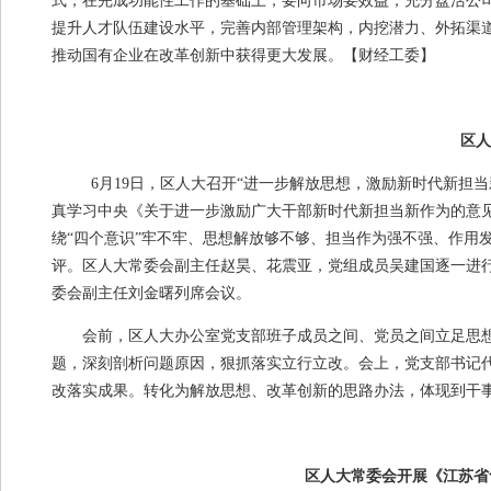
式，在完成功能性工作的基础上，要向市场要效益，充分盘活公
提升人才队伍建设水平，完善内部管理架构，内挖潜力、外拓渠
推动国有企业在改革创新中获得更大发展。
【财经工委】
区人
6月
19
日，区人大召开“进一步解放思想，激励新时代新担当
真学习中央《关于进一步激励广大干部新时代新担当新作为的意见
绕“四个意识”牢不牢、思想解放够不够、担当作为强不强、作用
评。区人大常委会副主任赵昊、花震亚，党组成员吴建国逐一进
委会副主任刘金曙列席会议。
会前，区人大办公室党支部班子成员之间、党员之间立足思
题，深刻剖析问题原因，狠抓落实立行立改。会上，党支部书记
改落实成果。转化为解放思想、改革创新的思路办法，体现到干
区人大常委会开展《江苏省