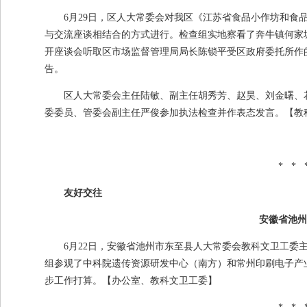
6月
29
日，区人大常委会对我区《江苏省食品小作坊和食
与交流座谈相结合的方式进行。检查组实地察看了奔牛镇何家
开座谈会听取区市场监督管理局局长陈锁平受区政府委托所作
告。
区人大常委会主任陆敏、副主任胡秀芳、赵昊、刘金曙、
委委员、管委会副主任严俊参加执法检查并作表态发言。
【教
* * 
友好交往
安徽省池州
6月
22
日，安徽省池州市东至县人大常委会教科文卫工委
组参观了中科院遗传资源研发中心（南方）和常州印刷电子产
步工作打算。
【办公室、教科文卫工委】