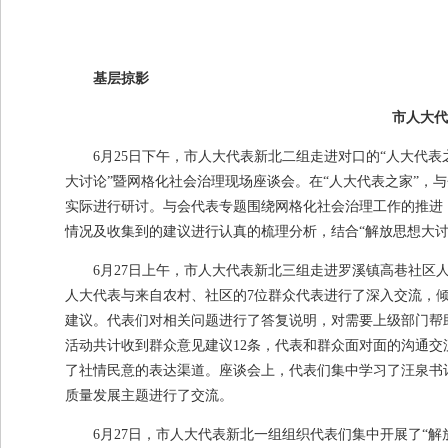
* * 
基层掠影
市人大代
6月
25
日下午，市人大代表新北二组走进对口的
“
人大代表
大讨论
”
暨网格化社会治理现场座谈会。在
“
人大代表之家
”
，与
实际进行研讨。与会代表专题围绕网格化社会治理工作的推进
情况及收集到的建议进行认真的梳理分析，结合
“
解放思想大
6月
27
日上午，市人大代表新北三组走进罗溪镇高巷社区
人大代表与来自农村、社区的
7
位群众代表进行了深入交流，
建议。代表们对相关问题进行了答复说明，对需要上级部门帮
活动共计收到群众意见建议
12
条，代表和群众面对面的沟通交
了社情民意的表达渠道。座谈会上，代表们集中学习了汪泉书
质量发展主题进行了交流。
6月
27
日，市人大代表新北一组组织代表们集中开展了“解