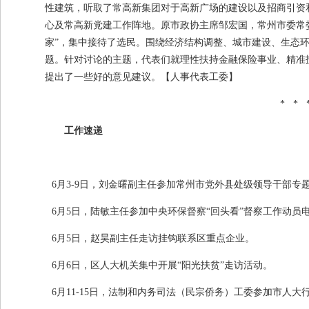
性建筑，听取了常高新集团对于高新广场的建设以及招商引资
心及常高新党建工作阵地。原市政协主席邹宏国，常州市委常
家”，集中接待了选民。围绕经济结构调整、城市建设、生态
题。针对讨论的主题，代表们就理性扶持金融保险事业、精准
提出了一些好的意见建议。
【人事代表工委】
* * 
工作速递
6月
3-9
日，刘金曙副主任参加常州市党外县处级领导干部专
6月
5
日，陆敏主任参加中央环保督察“回头看”督察工作动员
6月
5
日，赵昊副主任走访挂钩联系区重点企业。
6月
6
日，区人大机关集中开展“阳光扶贫”走访活动。
6月
11-15
日，法制和内务司法（民宗侨务）工委参加市人大