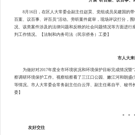
开展“听百案、议百事、
8月
16
日，在区人大常委会副主任赵昊、党组成员吴建国的带
百案、议百事、评百员”活动。旁听案件庭审，现场评议打分，
况、该类案件涉及的法律问题和反映的社会问题情况等方面进行
判工作情况。
【法制和内务司法（民宗侨务）工委】
市人大来
为做好对
2017
年度全市环境状况和环境保护目标完成情况暨
“
察调研环境保护工作。视察组察看了三江口公园、嫩江河和朗盛
(
等情况。市人大常委会常务副主任白云萍、副主任蒋自平、秘书
委】
* * 
友好交往