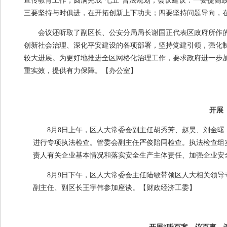
宣传教育工作，圆满完成“七五”普法规划，会议建议：一要提高
三要坚持与时俱进，在开拓创新上下功夫；四要坚持问题导向，
会议还听取了副区长、公安分局局长谢国正代表区政府所作
创新社会治理、深化平安建设的各项部署，坚持党建引领，强化
较大进展。为更好地推进全区网格化治理工作，要求政府进一步
重实效，提供有力保障。
【办公室】
开展
8月
8
日上午，区人大常委会副主任胡秀芳、赵昊、刘金曙
进行专项执法检查。管委会副主任严俊陪同检查。执法检查组
责人有关企业基本情况和落实安全生产主体责任、加强企业安
8月
9
日下午，区人大常委会主任陆敏带领区人大相关领导
副主任、副区长王宇伟参加座谈。
【财政经济工委】