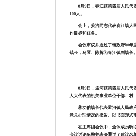
8月
9
日，春江镇第四届人民代
100
人。
会上，姜浩同志代表春江镇人
作目标和任务。
会议审议并通过了镇政府半年
镇长，马琴、陈辉为春江镇副镇长
8月
9
日，孟河镇第四届人民代
人大代表的机关事业单位干部、村
蒋功伯镇长代表孟河镇人民政
意见办理情况的报告。以书面形式
在主席团会议中，全体成员听
会议讨论酝酿并表决通过了建议名