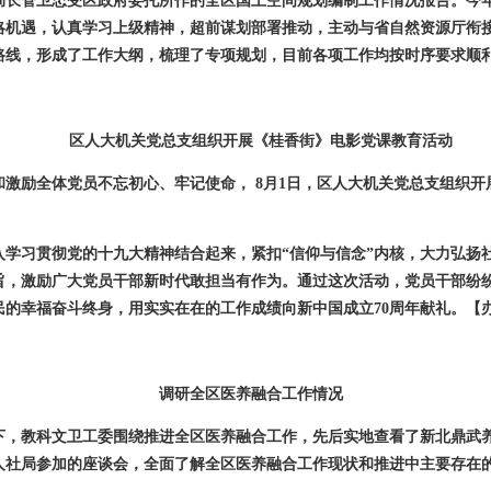
局长管卫忠受区政府委托所作的全区国土空间规划编制工作情况报告。今
略机遇，认真学习上级精神，超前谋划部署推动，主动与省自然资源厅衔
路线，形成了工作大纲，梳理了专项规划，目前各项工作均按时序要求顺
区人大机关党总支组织开展《桂香街》电影党课教育活动
和激励全体党员不忘初心、牢记使命，
8
月
1
日，区人大机关党总支组织开
入学习贯彻党的十九大精神结合起来，紧扣“信仰与信念”内核，大力弘扬
旨，激励广大党员干部新时代敢担当有作为。通过这次活动，党员干部纷
民的幸福奋斗终身，用实实在在的工作成绩向新中国成立
70
周年献礼。
【
调研全区医养融合工作情况
下，教科文卫工委围绕推进全区医养融合工作，先后实地查看了新北鼎武
人社局参加的座谈会，全面了解全区医养融合工作现状和推进中主要存在