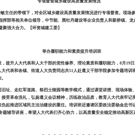
专项督查城乡建设高质量发展情况
陆敏主任的带领下，对全区城乡建设高质量发展情况进行专项督查。现场
指挥部等相关单位领导，中节能、黑牡丹建设等企业负责人和新桥镇、龙
凝聚强大合力。
【环资城建工委】
举办履职能力和素质提升培训班
设，提升人大代表和人大干部的党性修养、理论素质和履职能力，
8
月
19
日
人大代表和各镇、街道人大负责同志共
51
人赴遵义干部学院参加专题培训
加。
居旧址、走红军道路、祭烈士陵园等教学模式，通过课堂讲授、现场体验
，接受革命洗礼，弘扬遵义会议精神，历练政治品质，教育人大代表牢记
担负起推进区域民主法治建设的重任。培训班还邀请区委政法委杨金忠书
》专题辅导讲座，希望人大代表们齐心协力，以高质量安全稳定推动高新区