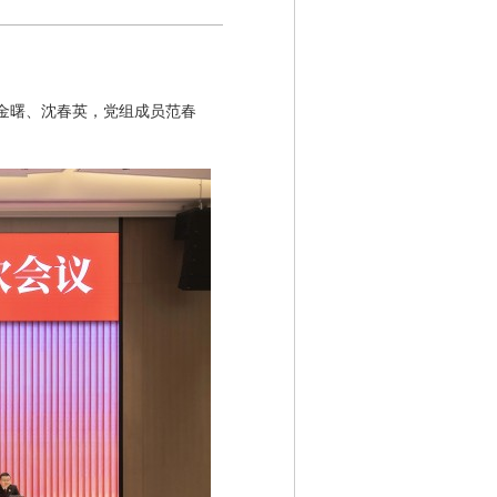
刘金曙、沈春英，党组成员范春