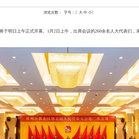
浏览次数：
字号：〖
大
中
小
〗
将于明日上午正式开幕。
1
月
2
日上午，出席会议的
260
余名人大代表们，