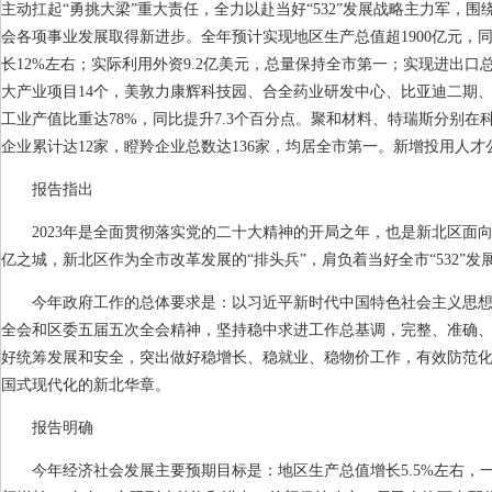
主动扛起“勇挑大梁”重大责任，全力以赴当好“
532
”发展战略主力军，围
会各项事业发展取得新进步。全年预计实现地区生产总值超
1900
亿元，
长
12%
左右；实际利用外资
9.2
亿美元，总量保持全市第一；实现进出口
大产业项目
14
个，美敦力康辉科技园、合全药业研发中心、比亚迪二期
工业产值比重达
78%
，同比提升
7.3
个百分点。聚和材料、特瑞斯分别在
企业累计达
12
家，瞪羚企业总数达
136
家，均居全市第一。新增投用人才
报告指出
2023
年是全面贯彻落实党的二十大精神的开局之年，也是新北区面
亿之城，新北区作为全市改革发展的“排头兵”，肩负着当好全市“
532
”发
今年政府工作的总体要求是：以习近平新时代中国特色社会主义思
全会和区委五届五次全会精神，坚持稳中求进工作总基调，完整、准确
好统筹发展和安全，突出做好稳增长、稳就业、稳物价工作，有效防范
国式现代化的新北华章。
报告明确
今年经济社会发展主要预期目标是：地区生产总值增长
5.5%
左右，