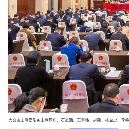
大会由主席团常务主席周庆、石旭涌、王宇伟、封毅、杨金忠、季