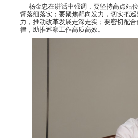
杨金忠在讲话中强调，要
坚持高点站
督落细落实
；
要
聚焦靶向发力，切实把巡
力
，
推动改革发展走深走实
；
要
密切配合
律
，
助推巡察工作高质高效
。