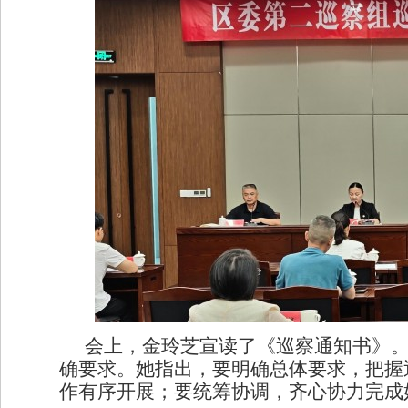
会上，金玲芝
宣读
了
《巡察通知书》
确要求
。
她指出，要
明确总体要求，把握
作有序开展
；
要
统筹协调，齐心协力完成