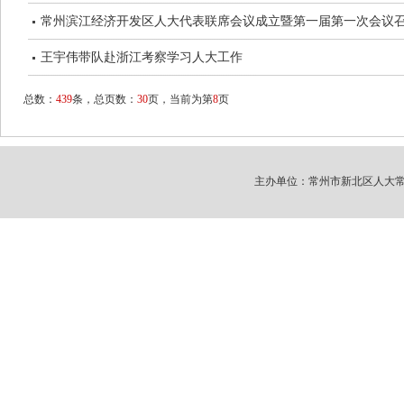
常州滨江经济开发区人大代表联席会议成立暨第一届第一次会议
王宇伟带队赴浙江考察学习人大工作
总数：
439
条，总页数：
30
页，当前为第
8
页
主办单位：常州市新北区人大