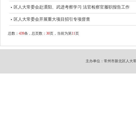
区人大常委会赴溧阳、武进考察学习 法官检察官履职报告工作
区人大常委会开展重大项目招引专项督查
总数：
439
条，总页数：
30
页，当前为第
11
页
主办单位：常州市新北区人大