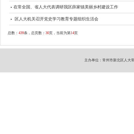
在常全国、省人大代表调研我区薛家镇美丽乡村建设工作
区人大机关召开党史学习教育专题组织生活会
总数：
439
条，总页数：
30
页，当前为第
14
页
主办单位：常州市新北区人大